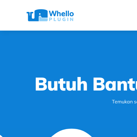
Skip
to
content
Butuh Bant
Temukan so