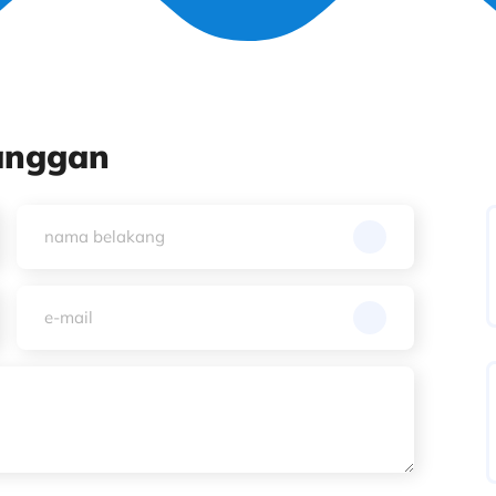
anggan
nama
belakang
(Required)
e-
mail
(Required)