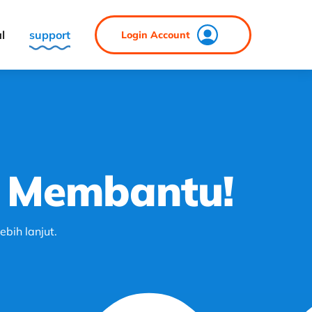
al
support
Login Account
p Membantu!
bih lanjut.