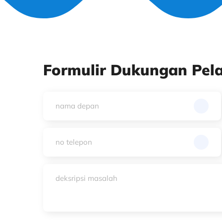
Formulir Dukungan Pel
nama
depan
(Required)
no
telepon
(Required)
deksripsi
masalah